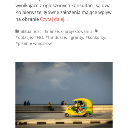
wynikające z ogłoszonych konsultacji są dwa.
Po pierwsze, główne założenia mające wpływ
na obranie
Czytaj dalej…
Categories
Tags
aktualności
,
finanse
,
o projektowaniu
#dotacje
,
#FIO
,
#fundusze
,
#granty
,
#konkursy
,
#pisanie wniosków