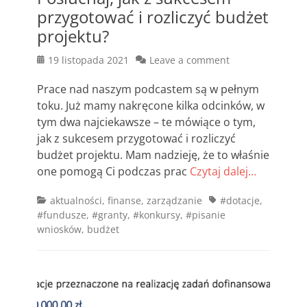
przygotować i rozliczyć budżet
projektu?
Posted
19 listopada 2021
Leave a comment
on
Prace nad naszym podcastem są w pełnym
toku. Już mamy nakręcone kilka odcinków, w
tym dwa najciekawsze – te mówiące o tym,
jak z sukcesem przygotować i rozliczyć
budżet projektu. Mam nadzieję, że to właśnie
one pomogą Ci podczas prac
Czytaj dalej…
Categories
Tags
aktualności
,
finanse
,
zarządzanie
#dotacje
,
#fundusze
,
#granty
,
#konkursy
,
#pisanie
wniosków
,
budżet