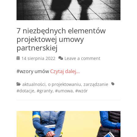
7 niezbędnych elementów
projektowej umowy
partnerskiej
Posted
14 sierpnia 2022
Leave a comment
on
#wzory umów
Czytaj dalej…
Categories
Tags
aktualności
,
o projektowaniu
,
zarządzanie
#dotacje
,
#granty
,
#umowa
,
#wzór