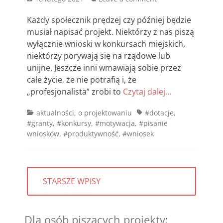
on
Każdy społecznik prędzej czy później będzie
musiał napisać projekt. Niektórzy z nas piszą
wyłącznie wnioski w konkursach miejskich,
niektórzy porywają się na rządowe lub
unijne. Jeszcze inni wmawiają sobie przez
całe życie, że nie potrafią i, że
„profesjonalista” zrobi to
Czytaj dalej…
Categories
Tags
aktualności
,
o projektowaniu
#dotacje
,
#granty
,
#konkursy
,
#motywacja
,
#pisanie
wniosków
,
#produktywność
,
#wniosek
Nawigacja
STARSZE WPISY
po
wpisach
Dla osób piszących projekty
: