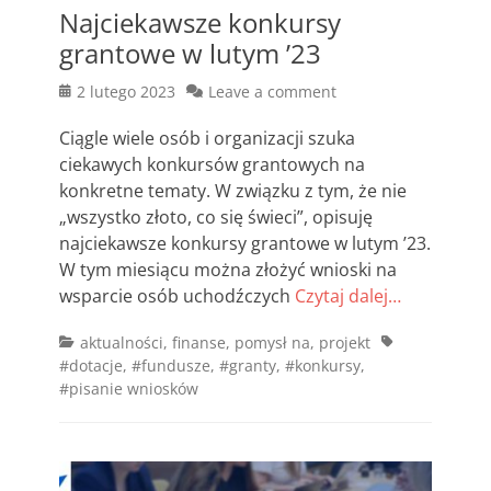
Najciekawsze konkursy
grantowe w lutym ’23
Posted
2 lutego 2023
Leave a comment
on
Ciągle wiele osób i organizacji szuka
ciekawych konkursów grantowych na
konkretne tematy. W związku z tym, że nie
„wszystko złoto, co się świeci”, opisuję
najciekawsze konkursy grantowe w lutym ’23.
W tym miesiącu można złożyć wnioski na
wsparcie osób uchodźczych
Czytaj dalej…
Categories
Tags
aktualności
,
finanse
,
pomysł na
,
projekt
#dotacje
,
#fundusze
,
#granty
,
#konkursy
,
#pisanie wniosków