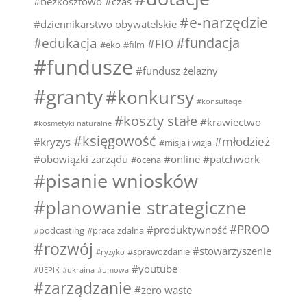
#bezkosztowo
#czas
#e-narzędzie
#dziennikarstwo obywatelskie
#fundacja
#edukacja
#FIO
#eko
#film
#fundusze
#fundusz żelazny
#granty
#konkursy
#konsultacje
#koszty stałe
#krawiectwo
#kosmetyki naturalne
#księgowość
#młodzież
#kryzys
#misja i wizja
#obowiązki zarządu
#online
#patchwork
#ocena
#pisanie wniosków
#planowanie strategiczne
#PROO
#produktywność
#podcasting
#praca zdalna
#rozwój
#stowarzyszenie
#sprawozdanie
#ryzyko
#youtube
#UEPIK
#ukraina
#umowa
#zarządzanie
#zero waste