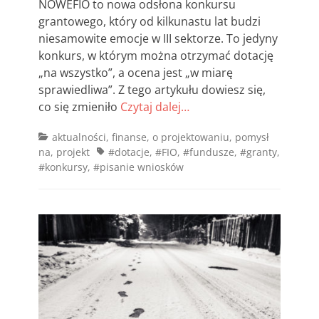
NOWEFIO to nowa odsłona konkursu
grantowego, który od kilkunastu lat budzi
niesamowite emocje w III sektorze. To jedyny
konkurs, w którym można otrzymać dotację
„na wszystko”, a ocena jest „w miarę
sprawiedliwa”. Z tego artykułu dowiesz się,
co się zmieniło
Czytaj dalej…
Categories
aktualności
,
finanse
,
o projektowaniu
,
pomysł
Tags
na
,
projekt
#dotacje
,
#FIO
,
#fundusze
,
#granty
,
#konkursy
,
#pisanie wniosków