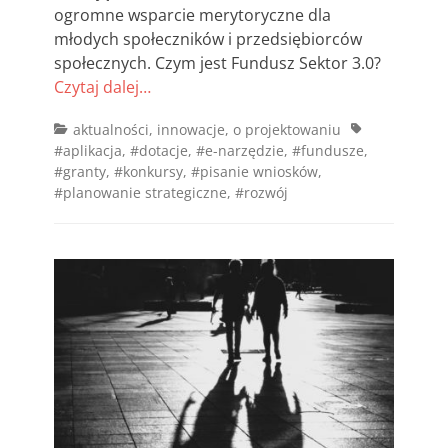
ogromne wsparcie merytoryczne dla
młodych społeczników i przedsiębiorców
społecznych. Czym jest Fundusz Sektor 3.0?
Czytaj dalej…
Categories
Tags
aktualności
,
innowacje
,
o projektowaniu
#aplikacja
,
#dotacje
,
#e-narzędzie
,
#fundusze
,
#granty
,
#konkursy
,
#pisanie wniosków
,
#planowanie strategiczne
,
#rozwój