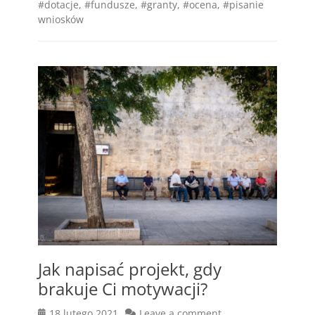
#dotacje
,
#fundusze
,
#granty
,
#ocena
,
#pisanie
wniosków
Jak napisać projekt, gdy
brakuje Ci motywacji?
Posted
18 lutego 2021
Leave a comment