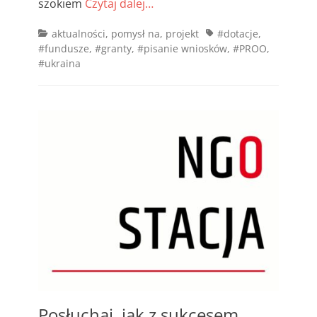
szokiem
Czytaj dalej…
Categories
Tags
aktualności
,
pomysł na
,
projekt
#dotacje
,
#fundusze
,
#granty
,
#pisanie wniosków
,
#PROO
,
#ukraina
Posłuchaj, jak z sukcesem