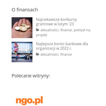
O finansach
Najciekawsze konkursy
grantowe w lutym ’23
Categories
aktualności
,
finanse
,
pomysł na
,
Tags
Posted
projekt
on
#dotacje
2
,
Najlepsze konto bankowe dla
#fundusze
lutego
,
organizacji w 2022 r.
#granty
2023
,
Tags
Posted
Categories
aktualności
,
finanse
#konkursy
,
on
#bank
2
,
#pisanie
#konto
marca
wniosków
bankowe
2022
,
#koszty
Polecane witryny:
administracyjne
,
#koszty
stałe