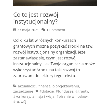
Co to jest rozwój
instytucjonalny?
Posted
23 maja 2021
1 Comment
on
Od kilku lat w różnych konkursach
grantowych można pozyskać środki na tzw.
rozwój instytucjonalny organizacji. Jeżeli
zastanawiasz się, czym jest rozwój
instytucjonalny i jak Twoja organizacja może
wykorzystać środki na taki rozwój to
zapraszam do lektury tego tekstu.
Categories
aktualności
,
finanse
,
o projektowaniu
,
Tags
zarządzanie
#dotacje
,
#fundusze
,
#granty
,
#konkursy
,
#misja i wizja
,
#pisanie wniosków
,
#rozwój