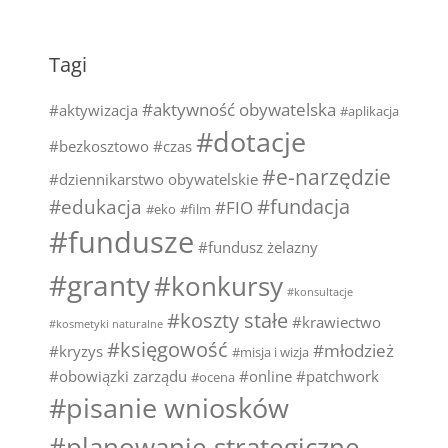
Tagi
#aktywność obywatelska
#aktywizacja
#aplikacja
#dotacje
#bezkosztowo
#czas
#e-narzędzie
#dziennikarstwo obywatelskie
#fundacja
#edukacja
#FIO
#eko
#film
#fundusze
#fundusz żelazny
#granty
#konkursy
#konsultacje
#koszty stałe
#krawiectwo
#kosmetyki naturalne
#księgowość
#młodzież
#kryzys
#misja i wizja
#obowiązki zarządu
#online
#patchwork
#ocena
#pisanie wniosków
#planowanie strategiczne