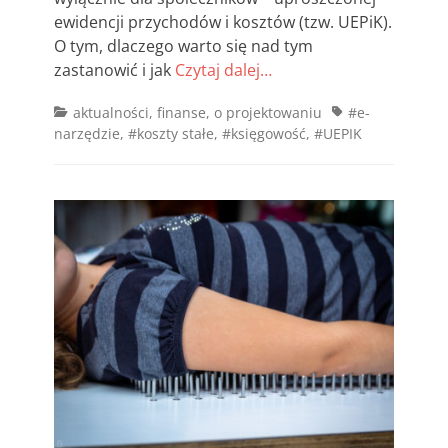
ewidencji przychodów i kosztów (tzw. UEPiK).
O tym, dlaczego warto się nad tym
zastanowić i jak
Czytaj dalej…
Categories
Tags
aktualności
,
finanse
,
o projektowaniu
#e-
narzędzie
,
#koszty stałe
,
#księgowość
,
#UEPIK