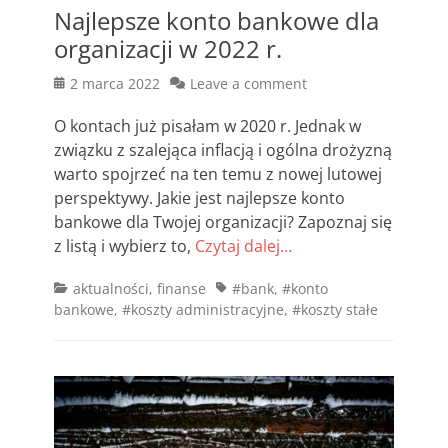
Najlepsze konto bankowe dla
organizacji w 2022 r.
Posted
2 marca 2022
Leave a comment
on
O kontach już pisałam w 2020 r. Jednak w
związku z szalejąca inflacją i ogólna drożyzną
warto spojrzeć na ten temu z nowej lutowej
perspektywy. Jakie jest najlepsze konto
bankowe dla Twojej organizacji? Zapoznaj się
z listą i wybierz to,
Czytaj dalej…
Categories
Tags
aktualności
,
finanse
#bank
,
#konto
bankowe
,
#koszty administracyjne
,
#koszty stałe