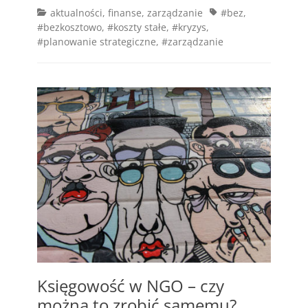
Categories
Tags
aktualności
,
finanse
,
zarządzanie
#bez
,
#bezkosztowo
,
#koszty stałe
,
#kryzys
,
#planowanie strategiczne
,
#zarządzanie
Księgowość w NGO – czy
można to zrobić samemu?