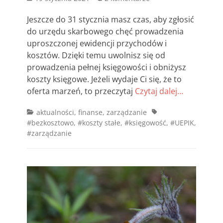
on
Jeszcze do 31 stycznia masz czas, aby zgłosić
do urzędu skarbowego chęć prowadzenia
uproszczonej ewidencji przychodów i
kosztów. Dzięki temu uwolnisz się od
prowadzenia pełnej księgowości i obniżysz
koszty księgowe. Jeżeli wydaje Ci się, że to
oferta marzeń, to przeczytaj
Czytaj dalej…
Categories
Tags
aktualności
,
finanse
,
zarządzanie
#bezkosztowo
,
#koszty stałe
,
#księgowość
,
#UEPIK
,
#zarządzanie