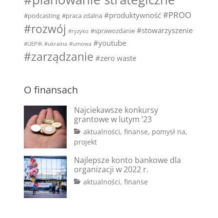
#PROO
#produktywność
#podcasting
#praca zdalna
#rozwój
#stowarzyszenie
#sprawozdanie
#ryzyko
#youtube
#UEPIK
#ukraina
#umowa
#zarządzanie
#zero waste
O finansach
Najciekawsze konkursy
grantowe w lutym ’23
Categories
aktualności
,
finanse
,
pomysł na
,
Tags
Posted
projekt
on
#dotacje
2
,
Najlepsze konto bankowe dla
#fundusze
lutego
,
organizacji w 2022 r.
#granty
2023
,
Tags
Posted
Categories
aktualności
,
finanse
#konkursy
,
on
#bank
2
,
#pisanie
#konto
marca
wniosków
bankowe
2022
,