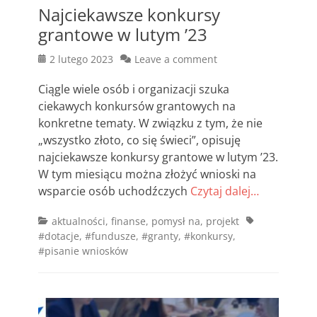
Najciekawsze konkursy
grantowe w lutym ’23
Posted
2 lutego 2023
Leave a comment
on
Ciągle wiele osób i organizacji szuka
ciekawych konkursów grantowych na
konkretne tematy. W związku z tym, że nie
„wszystko złoto, co się świeci”, opisuję
najciekawsze konkursy grantowe w lutym ’23.
W tym miesiącu można złożyć wnioski na
wsparcie osób uchodźczych
Czytaj dalej…
Categories
Tags
aktualności
,
finanse
,
pomysł na
,
projekt
#dotacje
,
#fundusze
,
#granty
,
#konkursy
,
#pisanie wniosków