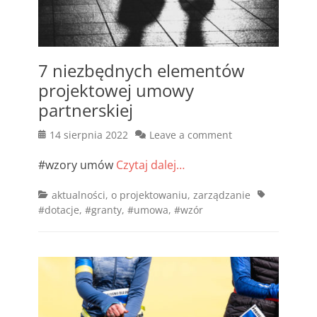
7 niezbędnych elementów
projektowej umowy
partnerskiej
Posted
14 sierpnia 2022
Leave a comment
on
#wzory umów
Czytaj dalej…
Categories
Tags
aktualności
,
o projektowaniu
,
zarządzanie
#dotacje
,
#granty
,
#umowa
,
#wzór