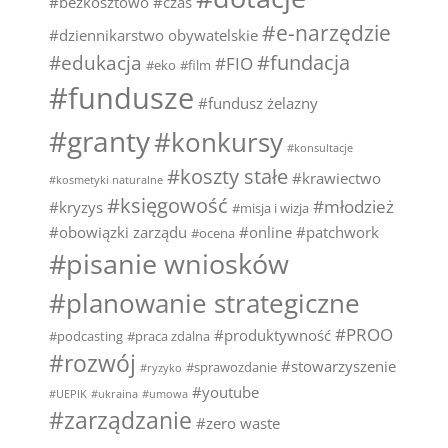
#bezkosztowo
#czas
#e-narzędzie
#dziennikarstwo obywatelskie
#fundacja
#edukacja
#FIO
#eko
#film
#fundusze
#fundusz żelazny
#granty
#konkursy
#konsultacje
#koszty stałe
#krawiectwo
#kosmetyki naturalne
#księgowość
#młodzież
#kryzys
#misja i wizja
#obowiązki zarządu
#online
#patchwork
#ocena
#pisanie wniosków
#planowanie strategiczne
#PROO
#produktywność
#podcasting
#praca zdalna
#rozwój
#stowarzyszenie
#sprawozdanie
#ryzyko
#youtube
#UEPIK
#ukraina
#umowa
#zarządzanie
#zero waste