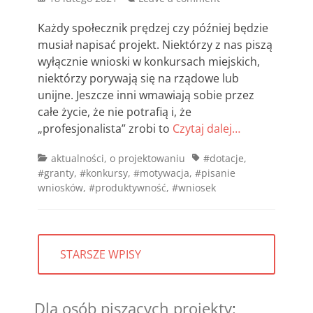
on
Każdy społecznik prędzej czy później będzie
musiał napisać projekt. Niektórzy z nas piszą
wyłącznie wnioski w konkursach miejskich,
niektórzy porywają się na rządowe lub
unijne. Jeszcze inni wmawiają sobie przez
całe życie, że nie potrafią i, że
„profesjonalista” zrobi to
Czytaj dalej…
Categories
Tags
aktualności
,
o projektowaniu
#dotacje
,
#granty
,
#konkursy
,
#motywacja
,
#pisanie
wniosków
,
#produktywność
,
#wniosek
Nawigacja
STARSZE WPISY
po
wpisach
Dla osób piszących projekty
: