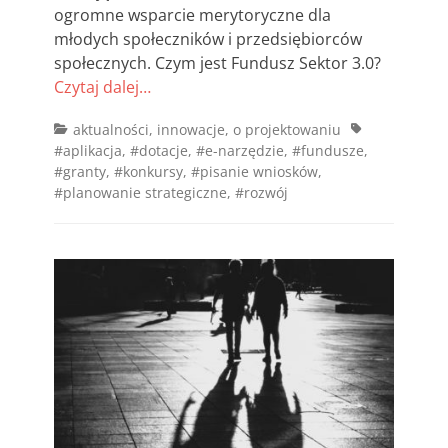
ogromne wsparcie merytoryczne dla
młodych społeczników i przedsiębiorców
społecznych. Czym jest Fundusz Sektor 3.0?
Czytaj dalej…
Categories
Tags
aktualności
,
innowacje
,
o projektowaniu
#aplikacja
,
#dotacje
,
#e-narzędzie
,
#fundusze
,
#granty
,
#konkursy
,
#pisanie wniosków
,
#planowanie strategiczne
,
#rozwój