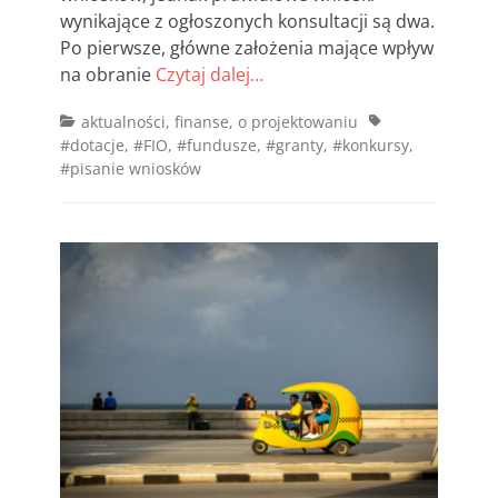
wynikające z ogłoszonych konsultacji są dwa.
Po pierwsze, główne założenia mające wpływ
na obranie
Czytaj dalej…
Categories
Tags
aktualności
,
finanse
,
o projektowaniu
#dotacje
,
#FIO
,
#fundusze
,
#granty
,
#konkursy
,
#pisanie wniosków