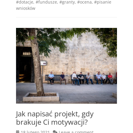
#dotacje
,
#fundusze
,
#granty
,
#ocena
,
#pisanie
wniosków
Jak napisać projekt, gdy
brakuje Ci motywacji?
Posted
18 lutego 2021
Leave a comment