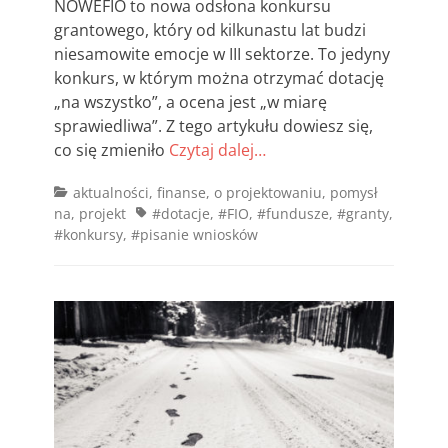
NOWEFIO to nowa odsłona konkursu
grantowego, który od kilkunastu lat budzi
niesamowite emocje w III sektorze. To jedyny
konkurs, w którym można otrzymać dotację
„na wszystko”, a ocena jest „w miarę
sprawiedliwa”. Z tego artykułu dowiesz się,
co się zmieniło
Czytaj dalej…
Categories
aktualności
,
finanse
,
o projektowaniu
,
pomysł
Tags
na
,
projekt
#dotacje
,
#FIO
,
#fundusze
,
#granty
,
#konkursy
,
#pisanie wniosków