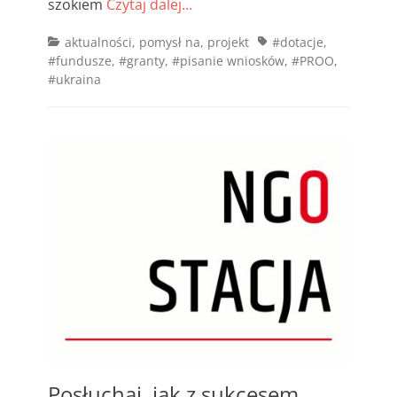
szokiem
Czytaj dalej…
Categories
Tags
aktualności
,
pomysł na
,
projekt
#dotacje
,
#fundusze
,
#granty
,
#pisanie wniosków
,
#PROO
,
#ukraina
Posłuchaj, jak z sukcesem