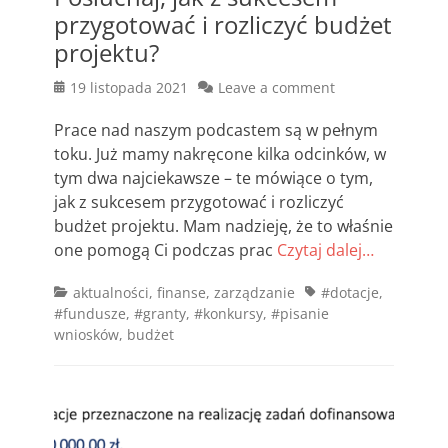
przygotować i rozliczyć budżet
projektu?
Posted
19 listopada 2021
Leave a comment
on
Prace nad naszym podcastem są w pełnym
toku. Już mamy nakręcone kilka odcinków, w
tym dwa najciekawsze – te mówiące o tym,
jak z sukcesem przygotować i rozliczyć
budżet projektu. Mam nadzieję, że to właśnie
one pomogą Ci podczas prac
Czytaj dalej…
Categories
Tags
aktualności
,
finanse
,
zarządzanie
#dotacje
,
#fundusze
,
#granty
,
#konkursy
,
#pisanie
wniosków
,
budżet