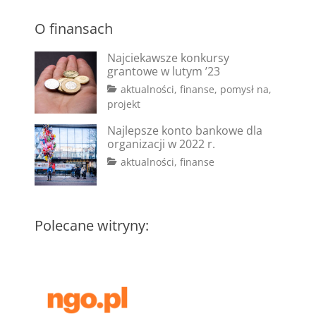
O finansach
Najciekawsze konkursy
grantowe w lutym ’23
Categories
aktualności
,
finanse
,
pomysł na
,
Tags
Posted
projekt
on
#dotacje
2
,
Najlepsze konto bankowe dla
#fundusze
lutego
,
organizacji w 2022 r.
#granty
2023
,
Tags
Posted
Categories
aktualności
,
finanse
#konkursy
,
on
#bank
2
,
#pisanie
#konto
marca
wniosków
bankowe
2022
,
#koszty
Polecane witryny:
administracyjne
,
#koszty
stałe