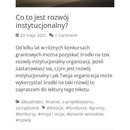
Co to jest rozwój
instytucjonalny?
Posted
23 maja 2021
1 Comment
on
Od kilku lat w różnych konkursach
grantowych można pozyskać środki na tzw.
rozwój instytucjonalny organizacji. Jeżeli
zastanawiasz się, czym jest rozwój
instytucjonalny i jak Twoja organizacja może
wykorzystać środki na taki rozwój to
zapraszam do lektury tego tekstu.
Categories
aktualności
,
finanse
,
o projektowaniu
,
Tags
zarządzanie
#dotacje
,
#fundusze
,
#granty
,
#konkursy
,
#misja i wizja
,
#pisanie wniosków
,
#rozwój