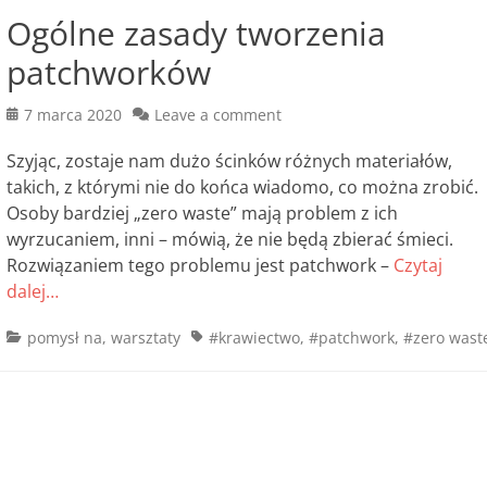
Ogólne zasady tworzenia
patchworków
Posted
7 marca 2020
Leave a comment
on
Szyjąc, zostaje nam dużo ścinków różnych materiałów,
takich, z którymi nie do końca wiadomo, co można zrobić.
Osoby bardziej „zero waste” mają problem z ich
wyrzucaniem, inni – mówią, że nie będą zbierać śmieci.
Rozwiązaniem tego problemu jest patchwork –
Czytaj
dalej…
Categories
Tags
pomysł na
,
warsztaty
#krawiectwo
,
#patchwork
,
#zero wast