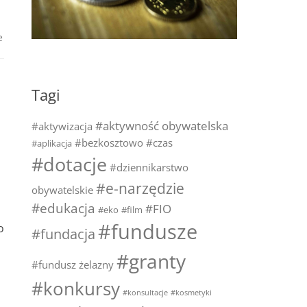
e
Tagi
#aktywność obywatelska
#aktywizacja
#bezkosztowo
#czas
#aplikacja
#dotacje
#dziennikarstwo
#e-narzędzie
obywatelskie
#edukacja
#FIO
#eko
#film
#fundusze
o
#fundacja
#granty
#fundusz żelazny
#konkursy
#konsultacje
#kosmetyki