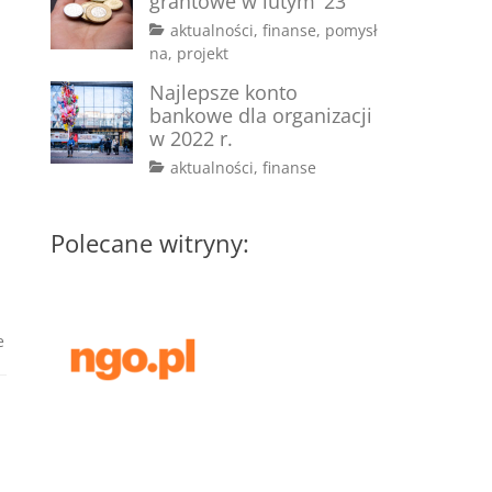
grantowe w lutym ’23
Categories
aktualności
,
finanse
,
pomysł
Tags
Posted
na
,
projekt
on
#dotacje
2
,
Najlepsze konto
#fundusze
lutego
,
bankowe dla organizacji
#granty
2023
,
w 2022 r.
#konkursy
,
Tags
Posted
Categories
aktualności
#pisanie
,
finanse
on
#bank
2
,
wniosków
#konto
marca
bankowe
2022
,
Polecane witryny:
#koszty
administracyjne
,
#koszty
stałe
e