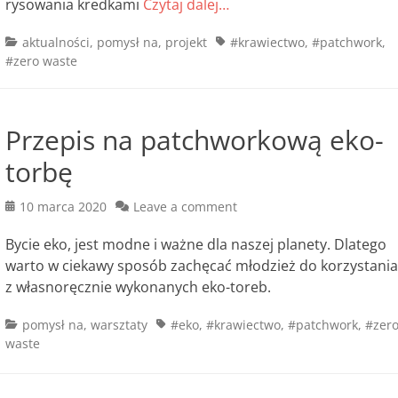
rysowania kredkami
Czytaj dalej…
Categories
Tags
aktualności
,
pomysł na
,
projekt
#krawiectwo
,
#patchwork
,
#zero waste
Przepis na patchworkową eko-
torbę
Posted
10 marca 2020
Leave a comment
on
Bycie eko, jest modne i ważne dla naszej planety. Dlatego
warto w ciekawy sposób zachęcać młodzież do korzystania
z własnoręcznie wykonanych eko-toreb.
Categories
Tags
pomysł na
,
warsztaty
#eko
,
#krawiectwo
,
#patchwork
,
#zer
waste