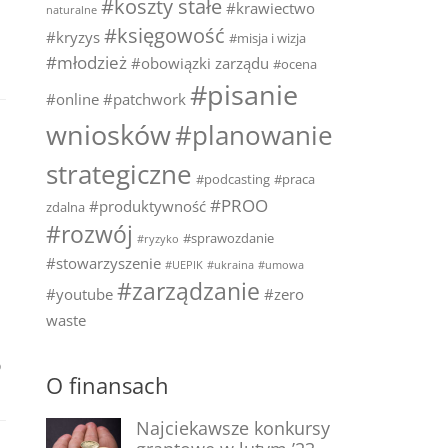
#koszty stałe
#krawiectwo
naturalne
#księgowość
#kryzys
#misja i wizja
#młodzież
#obowiązki zarządu
#ocena
#pisanie
#online
#patchwork
wniosków
#planowanie
strategiczne
#podcasting
#praca
#PROO
#produktywność
zdalna
#rozwój
#sprawozdanie
#ryzyko
#stowarzyszenie
#UEPIK
#ukraina
#umowa
#zarządzanie
#youtube
#zero
waste
o
O finansach
Najciekawsze konkursy