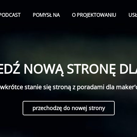
VA.PL
PODCAST
POMYSŁ NA
O PROJEKTOWANIU
US
EDŹ NOWĄ STRONĘ DL
 wkrótce stanie się stroną z poradami dla maker
przechodzę do nowej strony