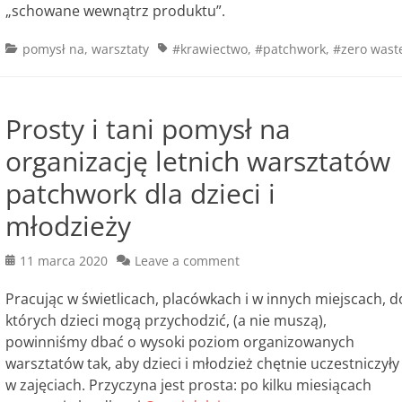
„schowane wewnątrz produktu”.
Categories
Tags
pomysł na
,
warsztaty
#krawiectwo
,
#patchwork
,
#zero wast
Prosty i tani pomysł na
organizację letnich warsztatów
patchwork dla dzieci i
młodzieży
Posted
11 marca 2020
Leave a comment
on
Pracując w świetlicach, placówkach i w innych miejscach, d
których dzieci mogą przychodzić, (a nie muszą),
powinniśmy dbać o wysoki poziom organizowanych
warsztatów tak, aby dzieci i młodzież chętnie uczestniczyły
w zajęciach. Przyczyna jest prosta: po kilku miesiącach