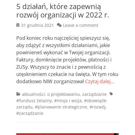
5 działań, które zapewnią
rozwój organizacji w 2022 r.
Posted
31 grudnia 2021
Leave a comment
on
Pod koniec roku najczęściej spieszysz się,
aby zdążyć z wszystkimi działaniami, jakie
powinieneś wykonać w Twojej organizacji.
Faktury, domknięcie projektów, płatności i
ZUSy. Wszyscy to znacie i z pewnością z
utęsknieniem czekacie na święta. W tym roku
dodatkowo NIW zorganizował
Czytaj dalej…
Categories
Tags
aktualności
,
o projektowaniu
,
zarządzanie
#fundusz żelazny
,
#misja i wizja
,
#obowiązki
zarządu
,
#planowanie strategiczne
,
#rozwój
,
#zarządzanie