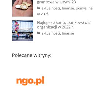
grantowe w lutym ’23
Categories
aktualności
,
finanse
,
pomysł na
,
Tags
Posted
projekt
on
#dotacje
2
,
Najlepsze konto bankowe dla
#fundusze
lutego
,
organizacji w 2022 r.
#granty
2023
,
Tags
Posted
Categories
aktualności
,
finanse
#konkursy
,
on
#bank
2
,
#pisanie
#konto
marca
wniosków
bankowe
2022
,
#koszty
Polecane witryny:
administracyjne
,
#koszty
stałe