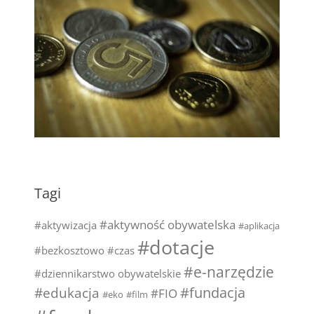
Tagi
#aktywność obywatelska
#aktywizacja
#aplikacja
#dotacje
#bezkosztowo
#czas
#e-narzędzie
#dziennikarstwo obywatelskie
#fundacja
#edukacja
#FIO
#eko
#film