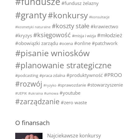
#fundusze
#fundusz żelazny
#granty
#konkursy
#konsultacje
#koszty stałe
#krawiectwo
#kosmetyki naturalne
#księgowość
#młodzież
#kryzys
#misja i wizja
#obowiązki zarządu
#online
#patchwork
#ocena
#pisanie wniosków
#planowanie strategiczne
#PROO
#produktywność
#podcasting
#praca zdalna
#rozwój
#stowarzyszenie
#sprawozdanie
#ryzyko
#youtube
#UEPIK
#ukraina
#umowa
#zarządzanie
#zero waste
O finansach
Najciekawsze konkursy