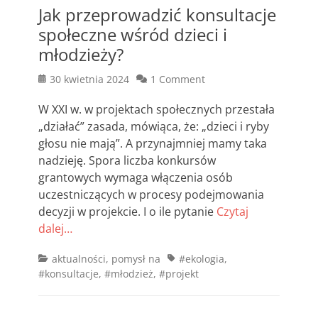
Jak przeprowadzić konsultacje
społeczne wśród dzieci i
młodzieży?
Posted
30 kwietnia 2024
1 Comment
on
W XXI w. w projektach społecznych przestała
„działać” zasada, mówiąca, że: „dzieci i ryby
głosu nie mają”. A przynajmniej mamy taka
nadzieję. Spora liczba konkursów
grantowych wymaga włączenia osób
uczestniczących w procesy podejmowania
decyzji w projekcie. I o ile pytanie
Czytaj
dalej…
Categories
Tags
aktualności
,
pomysł na
#ekologia
,
#konsultacje
,
#młodzież
,
#projekt