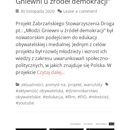
Gniewni u źródeł demokracji”
Posted
30 listopada 2020
Leave a comment
on
Projekt Zabrzańskiego Stowarzyszenia Droga
pt.: „Młodzi Gniewni u źródeł demokracji” był
nowatorskim podejściem do edukacji
obywatelskiej i medialnej. Jednym z celów
projektu był rozwój młodzieży i wzrost ich
wiedzy z zakresu uwarunkowań społeczno-
politycznych, w jakich znajduje się Polska. W
projekcie
Czytaj dalej…
Categories
Tags
aktualności
,
pomysł na
,
projekt
,
warsztaty
#aktywność obywatelska
,
#dziennikarstwo
obywatelskie
,
#edukacja
,
#film
,
#FIO
,
#młodzież
,
#youtube