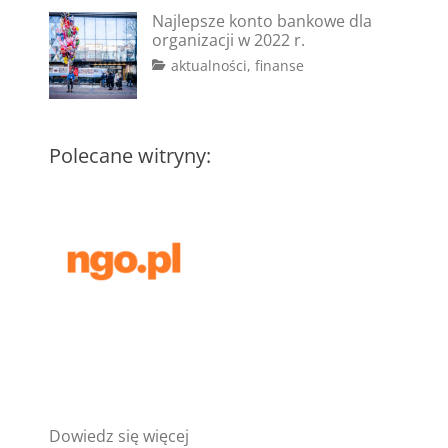
on
#dotacje
2
,
Najlepsze konto bankowe dla
#fundusze
lutego
,
organizacji w 2022 r.
#granty
2023
,
Tags
Posted
Categories
aktualności
,
finanse
#konkursy
,
on
#bank
2
,
#pisanie
#konto
marca
wniosków
bankowe
2022
,
#koszty
Polecane witryny:
administracyjne
,
#koszty
stałe
:
Dowiedz się więcej