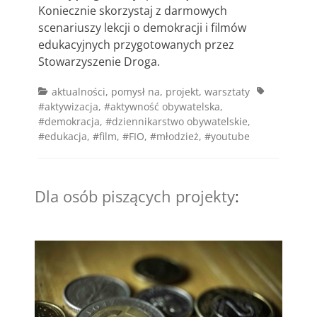
Koniecznie skorzystaj z darmowych
scenariuszy lekcji o demokracji i filmów
edukacyjnych przygotowanych przez
Stowarzyszenie Droga.
Categories
Tags
aktualności
,
pomysł na
,
projekt
,
warsztaty
#aktywizacja
,
#aktywność obywatelska
,
#demokracja
,
#dziennikarstwo obywatelskie
,
#edukacja
,
#film
,
#FIO
,
#młodzież
,
#youtube
Dla osób piszących projekty
: