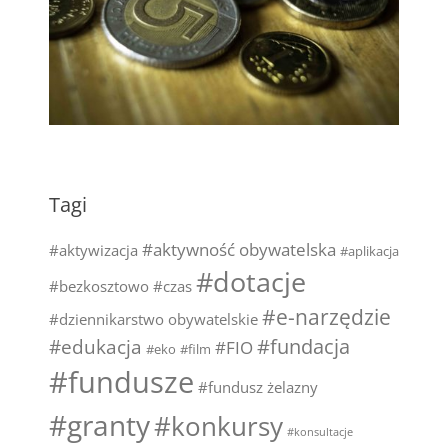
Tagi
#aktywność obywatelska
#aktywizacja
#aplikacja
#dotacje
#bezkosztowo
#czas
#e-narzędzie
#dziennikarstwo obywatelskie
#fundacja
#edukacja
#FIO
#eko
#film
#fundusze
#fundusz żelazny
#granty
#konkursy
#konsultacje