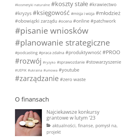
#koszty stałe
#krawiectwo
#kosmetyki naturalne
#księgowość
#młodzież
#kryzys
#misja i wizja
#obowiązki zarządu
#online
#patchwork
#ocena
#pisanie wniosków
#planowanie strategiczne
#PROO
#produktywność
#podcasting
#praca zdalna
#rozwój
#stowarzyszenie
#sprawozdanie
#ryzyko
#youtube
#UEPIK
#ukraina
#umowa
#zarządzanie
#zero waste
O finansach
Najciekawsze konkursy
grantowe w lutym ’23
Categories
aktualności
,
finanse
,
pomysł na
,
Tags
Posted
projekt