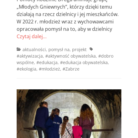
„Młodych Gniewnych”, którzy dzięki temu
działają na rzecz dzielnicy i jej mieszkańców.
W 2022 r. młodzież wraz z wychowawcami
opracowała pomysł na to, aby w dzielnicy
Czytaj dalej…
Categories
Tags
aktualności
,
pomysł na
,
projekt
#aktywizacja
,
#aktywność obywatelska
,
#dobro
wspólne
,
#edukacja
,
#edukacja obywatelska
,
#ekologia
,
#młodzież
,
#Zabrze