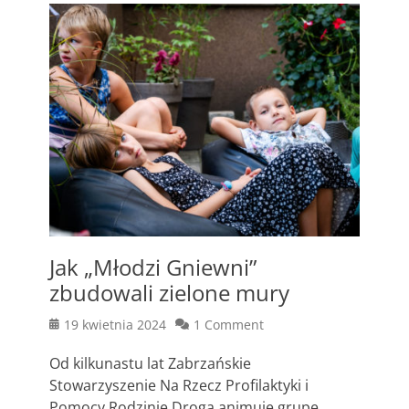
Jak „Młodzi Gniewni”
zbudowali zielone mury
Posted
19 kwietnia 2024
1 Comment
on
Od kilkunastu lat Zabrzańskie
Stowarzyszenie Na Rzecz Profilaktyki i
Pomocy Rodzinie Droga animuje grupę