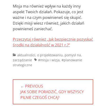
Misja ma również wpływ na każdy inny
aspekt Twoich działań. Pokazuje, co jest
ważne i na czym powinieneś się skupić.
Dzięki misji wiesz również, jakich działań
powinieneś zaniechać.
Przeczytaj również „Jak bezpiecznie pozyskać
środki na działalność w 2021 r.?”
Categories
aktualności
,
o projektowaniu
,
pomysł na
,
Tags
zarządzanie
#misja i wizja
,
#planowanie
strategiczne
Nawigacja
← PREVIOUS
wpisu
PREVIOUS
JAK SOBIE PORADZIĆ, GDY WSZYSCY
POST:
PILNIE CZEGOŚ CHCĄ?