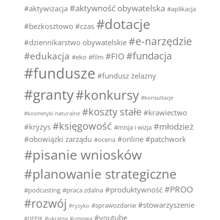
#aktywność obywatelska
#aktywizacja
#aplikacja
#dotacje
#bezkosztowo
#czas
#e-narzędzie
#dziennikarstwo obywatelskie
#fundacja
#edukacja
#FIO
#eko
#film
#fundusze
#fundusz żelazny
#granty
#konkursy
#konsultacje
#koszty stałe
#krawiectwo
#kosmetyki naturalne
#księgowość
#młodzież
#kryzys
#misja i wizja
#obowiązki zarządu
#online
#patchwork
#ocena
#pisanie wniosków
#planowanie strategiczne
#PROO
#produktywność
#podcasting
#praca zdalna
#rozwój
#stowarzyszenie
#sprawozdanie
#ryzyko
#youtube
#UEPIK
#ukraina
#umowa