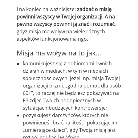
I na koniec najważniejsze:
zadbać o misję
powinni wszyscy w Twojej organizacji. A na
pewno wszyscy powinni ją znać i rozumieć
,
gdyż misja ma wpływ na wiele różnych
aspektów funkcjonowania ngo.
Misja ma wpływ na to jak…
komunikujesz się z odbiorcami Twoich
działań w mediach, w tym w mediach
społecznościowych. Jeżeli np. misja Twojej
organizacji brzmi: „godna pomoc dla osób
60+”, to raczej nie będziesz pokazywać na
FB zdjęć Twoich podopiecznych w
sytuacjach budzących kontrowersje;
pozyskujesz darczyńców, których nie
powinieneś „brać na litość” pokazując im
„umierające dzieci”, gdy Twoją misją jest
rozwój edukacji w Afryce;