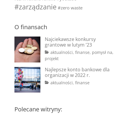
#zarządzanie
#zero waste
O finansach
Najciekawsze konkursy
grantowe w lutym ’23
Categories
aktualności
,
finanse
,
pomysł na
,
Tags
Posted
Author
projekt
on
#dotacje
2
aga
,
Najlepsze konto bankowe dla
#fundusze
lutego
,
organizacji w 2022 r.
#granty
2023
,
Tags
Posted
Author
Categories
aktualności
,
finanse
#konkursy
,
on
#bank
2
aga
,
#pisanie
#konto
marca
wniosków
bankowe
2022
,
#koszty
Polecane witryny:
administracyjne
,
#koszty
stałe