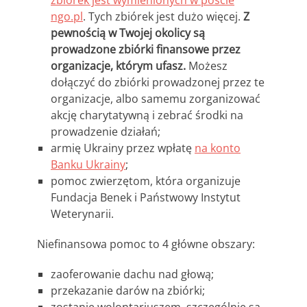
zbiórek jest wymienionych w poście
ngo.pl
. Tych zbiórek jest dużo więcej.
Z
pewnością w Twojej okolicy są
prowadzone zbiórki finansowe przez
organizacje, którym ufasz.
Możesz
dołączyć do zbiórki prowadzonej przez te
organizacje, albo samemu zorganizować
akcję charytatywną i zebrać środki na
prowadzenie działań;
armię Ukrainy przez wpłatę
na konto
Banku Ukrainy
;
pomoc zwierzętom, która organizuje
Fundacja Benek i Państwowy Instytut
Weterynarii.
Niefinansowa pomoc to 4 główne obszary:
zaoferowanie dachu nad głową;
przekazanie darów na zbiórki;