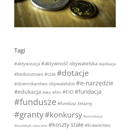
Tagi
#aktywność obywatelska
#aktywizacja
#aplikacja
#dotacje
#bezkosztowo
#czas
#e-narzędzie
#dziennikarstwo obywatelskie
#fundacja
#edukacja
#FIO
#eko
#film
#fundusze
#fundusz żelazny
#granty
#konkursy
#konsultacje
#koszty stałe
#krawiectwo
#kosmetyki naturalne