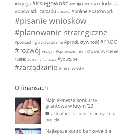
#księgowość
#młodzież
#kryzys
#misja i wizja
#obowiązki zarządu
#online
#patchwork
#ocena
#pisanie wniosków
#planowanie strategiczne
#PROO
#produktywność
#podcasting
#praca zdalna
#rozwój
#stowarzyszenie
#sprawozdanie
#ryzyko
#youtube
#UEPIK
#ukraina
#umowa
#zarządzanie
#zero waste
O finansach
Najciekawsze konkursy
grantowe w lutym ’23
Categories
aktualności
,
finanse
,
pomysł na
,
Tags
Posted
Author
projekt
on
#dotacje
2
aga
,
Najlepsze konto bankowe dla
#fundusze
lutego
,