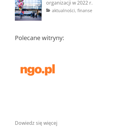
organizacji w 2022 r.
#granty
2023
,
Tags
Posted
Author
Categories
aktualności
,
finanse
#konkursy
,
on
#bank
2
aga
,
#pisanie
#konto
marca
wniosków
bankowe
2022
,
#koszty
Polecane witryny:
administracyjne
,
#koszty
stałe
:
Dowiedz się więcej
4