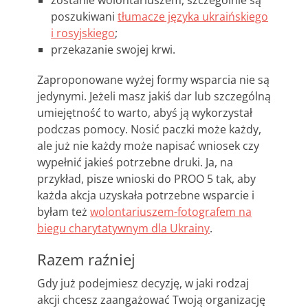
zostanie wolontariuszem, szczególnie są
poszukiwani
tłumacze języka ukraińskiego
i rosyjskiego
;
przekazanie swojej krwi.
Zaproponowane wyżej formy wsparcia nie są
jedynymi. Jeżeli masz jakiś dar lub szczególną
umiejętność to warto, abyś ją wykorzystał
podczas pomocy. Nosić paczki może każdy,
ale już nie każdy może napisać wniosek czy
wypełnić jakieś potrzebne druki. Ja, na
przykład, pisze wnioski do PROO 5 tak, aby
każda akcja uzyskała potrzebne wsparcie i
byłam też
wolontariuszem-fotografem na
biegu charytatywnym dla Ukrainy
.
Razem raźniej
Gdy już podejmiesz decyzję, w jaki rodzaj
akcji chcesz zaangażować Twoją organizację