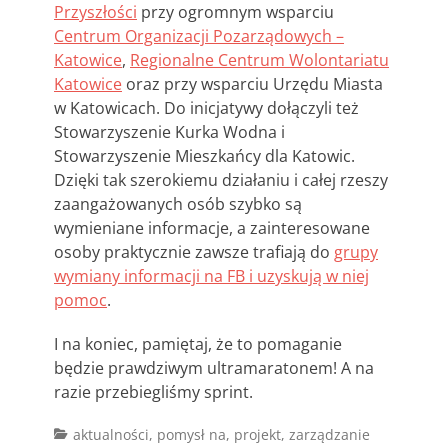
Przyszłości
przy ogromnym wsparciu
Centrum Organizacji Pozarządowych –
Katowice
,
Regionalne Centrum Wolontariatu
Katowice
oraz przy wsparciu Urzędu Miasta
w Katowicach. Do inicjatywy dołączyli też
Stowarzyszenie Kurka Wodna i
Stowarzyszenie Mieszkańcy dla Katowic.
Dzięki tak szerokiemu działaniu i całej rzeszy
zaangażowanych osób szybko są
wymieniane informacje, a zainteresowane
osoby praktycznie zawsze trafiają do
grupy
wymiany informacji na FB i uzyskują w niej
pomoc
.
I na koniec, pamiętaj, że to pomaganie
będzie prawdziwym ultramaratonem! A na
razie przebiegliśmy sprint.
Categories
Tags
aktualności
,
pomysł na
,
projekt
,
zarządzanie