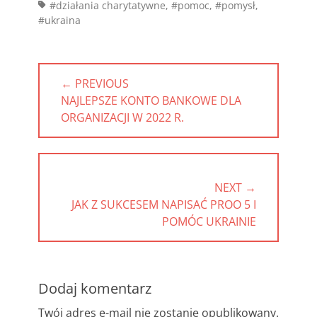
#działania charytatywne
,
#pomoc
,
#pomysł
,
#ukraina
Nawigacja
← PREVIOUS
wpisu
PREVIOUS
NAJLEPSZE KONTO BANKOWE DLA
POST:
ORGANIZACJI W 2022 R.
NEXT →
NEXT
JAK Z SUKCESEM NAPISAĆ PROO 5 I
POST:
POMÓC UKRAINIE
Dodaj komentarz
Twój adres e-mail nie zostanie opublikowany.