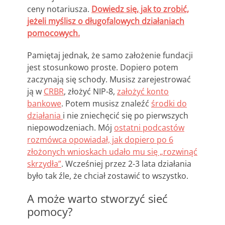
ceny notariusza.
Dowiedz się, jak to zrobić,
jeżeli myślisz o długofalowych działaniach
pomocowych.
Pamiętaj jednak, że samo założenie fundacji
jest stosunkowo proste. Dopiero potem
zaczynają się schody. Musisz zarejestrować
ją w
CRBR
, złożyć NIP-8,
założyć konto
bankowe
. Potem musisz znaleźć
środki do
działania
i nie zniechęcić się po pierwszych
niepowodzeniach. Mój
ostatni podcastów
rozmówca opowiadał, jak dopiero po 6
złożonych wnioskach udało mu się „rozwinąć
skrzydła”
. Wcześniej przez 2-3 lata działania
było tak źle, że chciał zostawić to wszystko.
A może warto stworzyć sieć
pomocy?