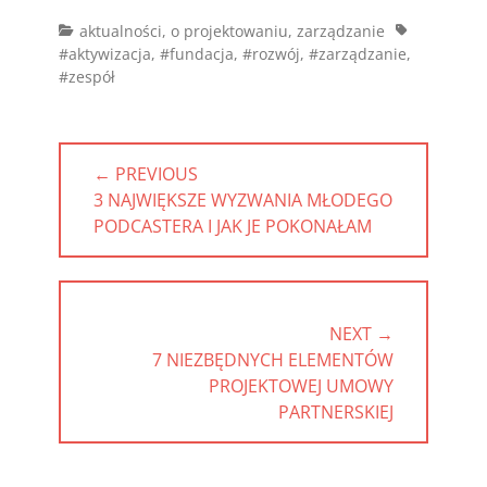
Categories
Tags
aktualności
,
o projektowaniu
,
zarządzanie
#aktywizacja
,
#fundacja
,
#rozwój
,
#zarządzanie
,
#zespół
Nawigacja
← PREVIOUS
wpisu
PREVIOUS
3 NAJWIĘKSZE WYZWANIA MŁODEGO
POST:
PODCASTERA I JAK JE POKONAŁAM
NEXT →
NEXT
7 NIEZBĘDNYCH ELEMENTÓW
POST:
PROJEKTOWEJ UMOWY
PARTNERSKIEJ