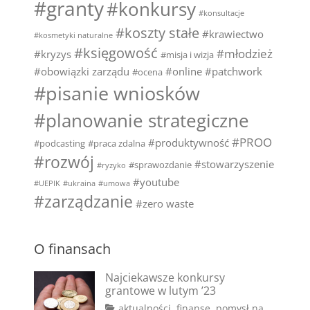
#granty
#konkursy
#konsultacje
#koszty stałe
#krawiectwo
#kosmetyki naturalne
#księgowość
#młodzież
#kryzys
#misja i wizja
#obowiązki zarządu
#online
#patchwork
#ocena
#pisanie wniosków
#planowanie strategiczne
#PROO
#produktywność
#podcasting
#praca zdalna
#rozwój
#stowarzyszenie
#sprawozdanie
#ryzyko
#youtube
#UEPIK
#ukraina
#umowa
#zarządzanie
#zero waste
O finansach
Najciekawsze konkursy
grantowe w lutym ’23
Categories
aktualności
,
finanse
,
pomysł na
,