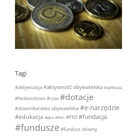
Tagi
#aktywność obywatelska
#aktywizacja
#aplikacja
#dotacje
#bezkosztowo
#czas
#e-narzędzie
#dziennikarstwo obywatelskie
#fundacja
#edukacja
#FIO
#eko
#film
#fundusze
#fundusz żelazny