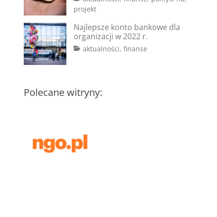
Tags
Posted
Author
projekt
on
#dotacje
2
aga
,
Najlepsze konto bankowe dla
#fundusze
lutego
,
organizacji w 2022 r.
#granty
2023
,
Tags
Posted
Author
Categories
aktualności
,
finanse
#konkursy
,
on
#bank
2
aga
,
#pisanie
#konto
marca
wniosków
bankowe
2022
,
#koszty
Polecane witryny:
administracyjne
,
#koszty
stałe